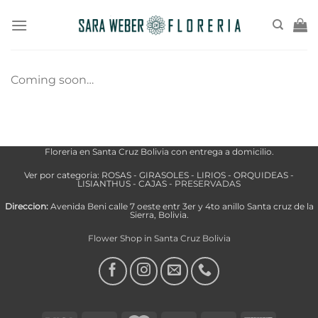
Saltar
al
contenido
Coming soon…
Floreria en Santa Cruz Bolivia con entrega a domicilio.
Ver por categoria:
ROSAS
-
GIRASOLES
-
LIRIOS
-
ORQUIDEAS
-
LISIANTHUS
-
CAJAS
-
PRESERVADAS
Direccion:
Avenida Beni calle 7 oeste entr 3er y 4to anillo Santa cruz de la
Sierra, Bolivia.
Flower Shop in Santa Cruz Bolivia