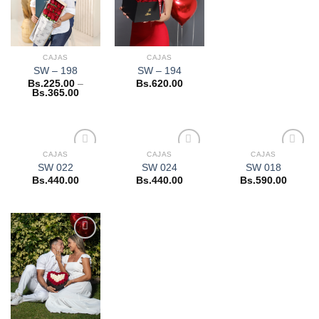
deseos
deseos
deseos
CAJAS
CAJAS
SW – 198
SW – 194
Bs.
225.00
–
Bs.
620.00
Bs.
365.00
CAJAS
CAJAS
CAJAS
Añadir
Añadir
Añadir
SW 022
SW 024
SW 018
a la
a la
a la
Bs.
440.00
Bs.
440.00
Bs.
590.00
lista de
lista de
lista de
deseos
deseos
deseos
Añadir
a la
lista de
deseos