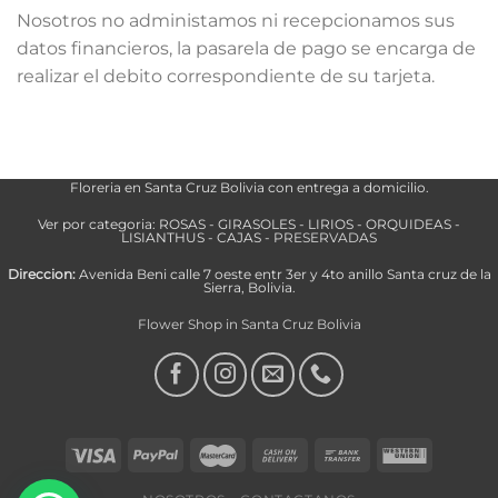
Nosotros no administamos ni recepcionamos sus
datos financieros, la pasarela de pago se encarga de
realizar el debito correspondiente de su tarjeta.
Floreria en Santa Cruz Bolivia con entrega a domicilio.
Ver por categoria:
ROSAS
-
GIRASOLES
-
LIRIOS
-
ORQUIDEAS
-
LISIANTHUS
-
CAJAS
-
PRESERVADAS
Direccion:
Avenida Beni calle 7 oeste entr 3er y 4to anillo Santa cruz de la
Sierra, Bolivia.
Flower Shop in Santa Cruz Bolivia