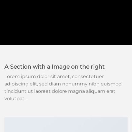
A Section with a Image on the right
Lorem ipsum dolor sit amet, consectetuer
adipiscing elit, sed diam nonummy nibh euismod
tincidunt ut laoreet dolore magna aliquam erat
volutpat….