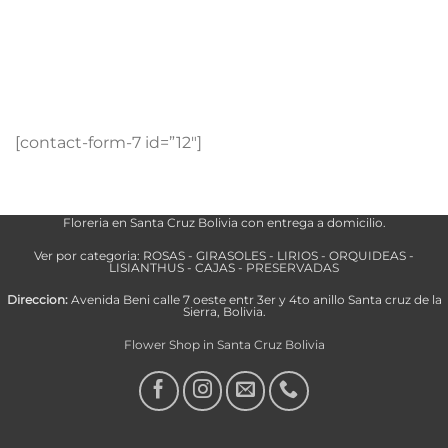
[contact-form-7 id=”12″]
Floreria en Santa Cruz Bolivia con entrega a domicilio.
Ver por categoria:
ROSAS
-
GIRASOLES
-
LIRIOS
-
ORQUIDEAS
-
LISIANTHUS
-
CAJAS
-
PRESERVADAS
Direccion:
Avenida Beni calle 7 oeste entr 3er y 4to anillo Santa cruz de la
Sierra, Bolivia.
Flower Shop in Santa Cruz Bolivia