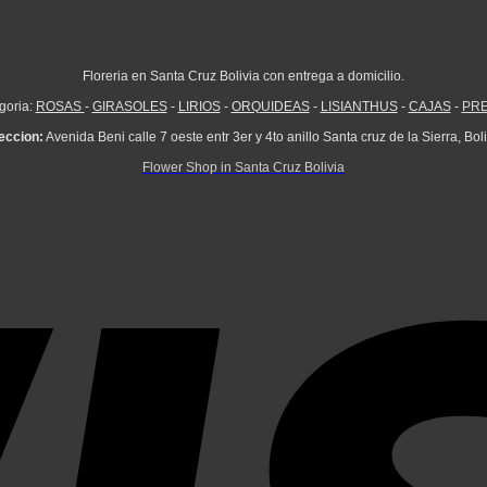
Floreria en Santa Cruz Bolivia con entrega a domicilio.
goria:
ROSAS
-
GIRASOLES
-
LIRIOS
-
ORQUIDEAS
-
LISIANTHUS
-
CAJAS
-
PR
eccion:
Avenida Beni calle 7 oeste entr 3er y 4to anillo Santa cruz de la Sierra, Boli
Flower Shop in Santa Cruz Bolivia