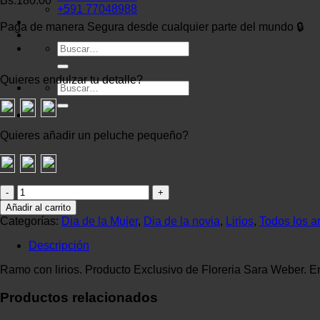
Bs.
180.00
+591 77048988
Paga de manera Segura desde cualquier parte del mundo 🔒
Buscar
por:
Quieres endulzar tu detalle?
Buscar
por:
Quieres añadir un peluche pequeño?
SW
-
Añadir al carrito
257
Categorías:
Dia de la Mujer
,
Dia de la novia
,
Lirios
,
Todos los a
cantidad
Descripción
Ramo con lirios. Producto Exclusivo de Floreria Sara Weber. En
Productos relacionados