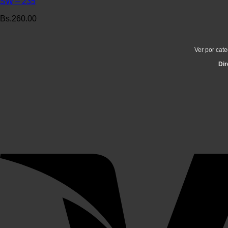
SW – 235
Bs.
260.00
Ver por cate
Dir