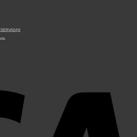
ESERVADAS
via.