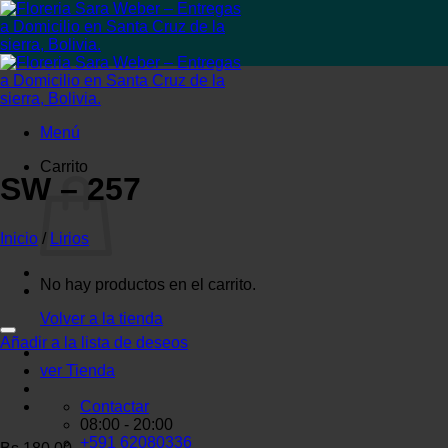
Saltar
al
contenido
Menú
Carrito
SW – 257
Inicio
/
Lirios
No hay productos en el carrito.
Volver a la tienda
Añadir a la lista de deseos
ver Tienda
Contactar
08:00 - 20:00
+591 62080336