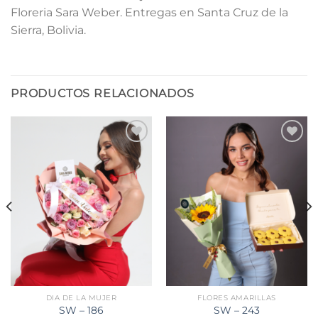
Floreria Sara Weber. Entregas en Santa Cruz de la
Sierra, Bolivia.
PRODUCTOS RELACIONADOS
Añadir
Añadir
a la
a la
lista de
lista de
deseos
deseos
DIA DE LA MUJER
FLORES AMARILLAS
SW – 186
SW – 243