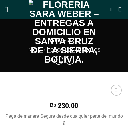
Saltar
al
contenido
SW – 327
INICIO
/
TODOS LOS ARREGLOS
Echar
230.00
Bs.
un
vistazo
Paga de manera Segura desde cualquier parte del mundo
a la
lista de
🔒
deseos