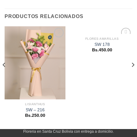
PRODUCTOS RELACIONADOS
FLORES AMARILLAS
Añadir
Añadir
SW 178
a la
a la
Bs.
450.00
lista de
lista de
deseos
deseos
LISIANTHUS
SW – 216
Bs.
250.00
Floreria en Santa Cruz Bolivia con entrega a domicilio.