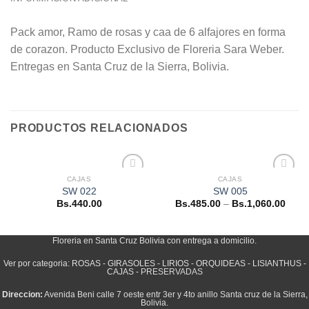
Pack amor, Ramo de rosas y caa de 6 alfajores en forma
de corazon. Producto Exclusivo de Floreria Sara Weber.
Entregas en Santa Cruz de la Sierra, Bolivia.
PRODUCTOS RELACIONADOS
CAJAS
CAJAS
Añadir
Añadir
SW 022
SW 005
a la
a la
Bs.
440.00
Bs.
485.00
–
Bs.
1,060.00
lista de
lista de
deseos
deseos
Floreria en Santa Cruz Bolivia con entrega a domicilio.
Ver por categoria:
ROSAS
-
GIRASOLES
-
LIRIOS
-
ORQUIDEAS
-
LISIANTHUS
-
CAJAS
-
PRESERVADAS
Direccion:
Avenida Beni calle 7 oeste entr 3er y 4to anillo Santa cruz de la Sierra,
Bolivia.